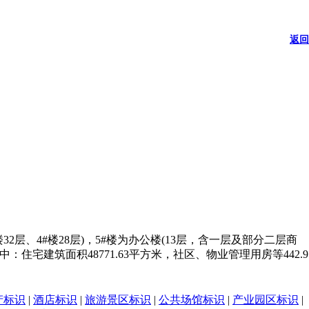
返回
2层、4#楼28层)，5#楼为办公楼(13层，含一层及部分二层商
其中：住宅建筑面积48771.63平方米，社区、物业管理用房等442.9
产标识
|
酒店标识
|
旅游景区标识
|
公共场馆标识
|
产业园区标识
|